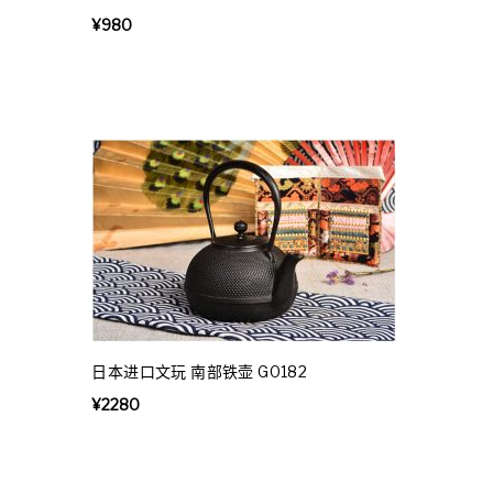
¥
980
日本进口文玩 南部铁壶 G0182
¥
2280