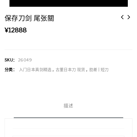
保存刀剑 尾张關
¥
12888
SKU：
26049
分类：
入门日本真剑精选
,
古董日本刀 现货
,
肋差 | 短刀
描述