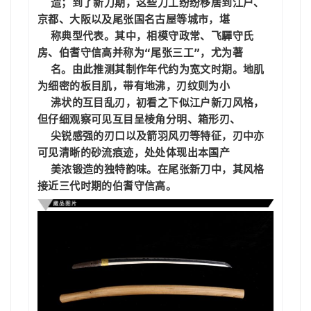
  造；到了新刀期，这些刀工纷纷移居到江户、
京都、大阪以及尾张国名古屋等城市，堪

  称典型代表。其中，相模守政常、飞驒守氏
房、
伯耆守信高
并称为“尾张三工”，尤为著

  名。
由此推测其制作年代约为宽文时期。地肌
为细密的板目肌，带有
地沸
，刃纹则为小

  沸状的互目乱刃，初看之下似江户新刀风格，
但仔细观察可见互目呈棱角分明、箱形刃、

  尖锐感强的刃口以及
箭羽风刃
等特征，刃中亦
可见清晰的砂流痕迹，处处体现出本国产

  美浓锻造的独特韵味。在尾张新刀中，其风格