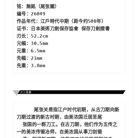
铭：無銘（尾张關）
编号：26049
作品年代：江戶時代中期（距今约500年）
证书：日本美術刀劍保存協會 保存刀劍證書
刃长：52.2cm
元幅：30.5mm
元重：6.5mm

先幅：21mm
先重：3.8mm
      尾张关是指江户时代初期，从
古刀期
向新
刀期过渡的新古时期，由美浓国迁居至尾

  张国的一群刀工。在古刀期，他们作为五传之
一的
美浓传
锻冶师，在美浓国从事刀剑锻
