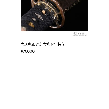
大庆直胤 於东大城下作|特保
¥
70000
凯业美术