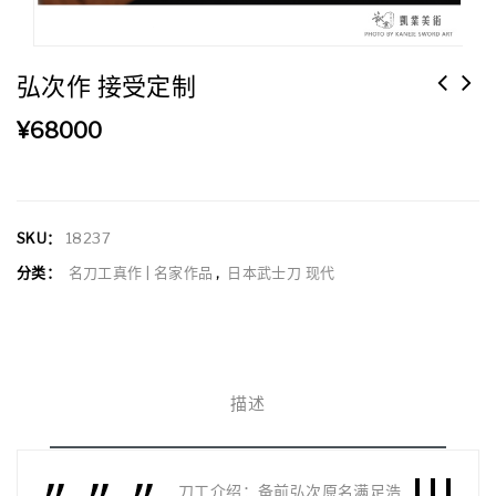
弘次作 接受定制
¥
68000
SKU：
18237
分类：
名刀工真作 | 名家作品
,
日本武士刀 现代
描述
刀工介绍：备前弘次原名满足浩