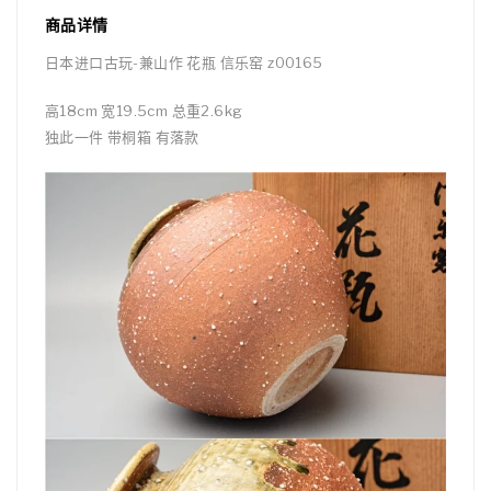
商品详情
日本进口古玩-兼山作 花瓶 信乐窑 z00165
高18cm 宽19.5cm 总重2.6kg
独此一件 带桐箱 有落款