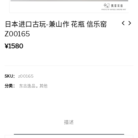
日本进口古玩-兼山作 花瓶 信乐窑
Z00165
¥
1580
SKU：
z00165
分类：
东古逸品
,
其他
描述