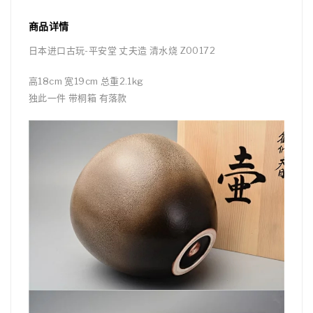
商品详情
日本进口古玩-平安堂 丈夫造 清水烧 Z00172
高18cm 宽19cm 总重2.1kg
独此一件 带桐箱 有落款