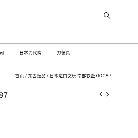
司
日本刀代购
刀装具
首页
/
东古逸品
/
日本进口文玩 南部铁壶 G0087
87