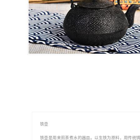
铁壶
铁壶是用来煎茶煮水的器皿。以生铁为原料，用传统