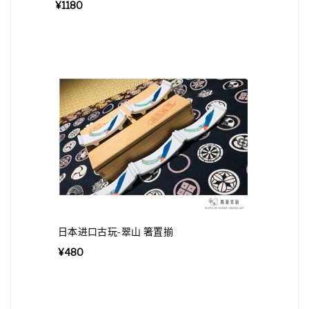
¥
1180
日本进口古玩-翠山 箸置揃
¥
480