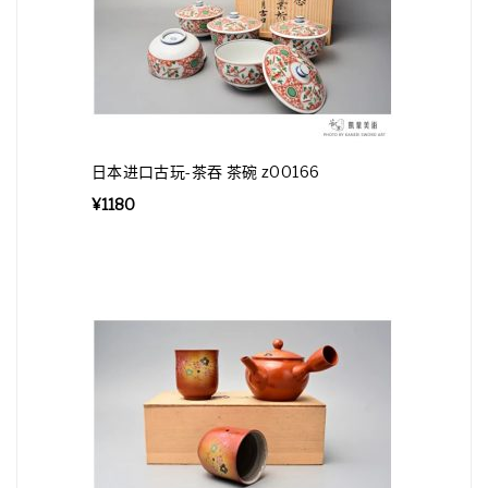
日本进口古玩-茶吞 茶碗 z00166
¥
1180