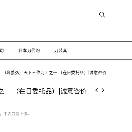
司
日本刀代购
刀装具
江 （鄉義弘）天下三作刀工之一 （在日委托品）|诚意咨价
之一 （在日委托品）|诚意咨价
，中古刀最上作。