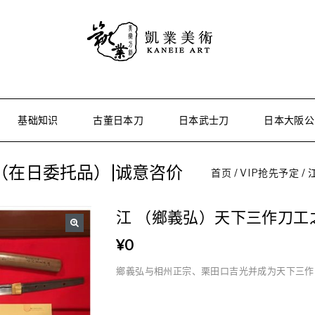
基础知识
古董日本刀
日本武士刀
日本大阪公
（在日委托品）|诚意咨价
首页
/
VIP抢先予定
/
江 （鄉義弘）天下三作刀工
🔍
¥
0
鄉義弘与相州正宗、栗田口吉光并成为天下三作