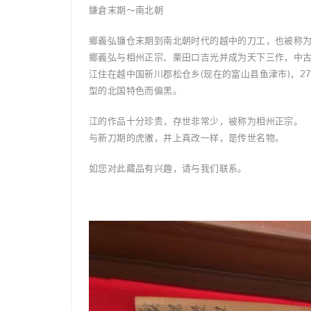
鎌倉末期～南北朝
鄉義弘镰仓末期到南北朝时代的越中的刀工，也被称
鄉義弘与相州正宗、栗田口吉光并成为天下三作，中
江住在越中国新川郡松仓乡(现在的富山县鱼津市)，
型的北国特色而偏黑。
江的作品十分珍贵，存世非常少，被称为相州正宗。
与新刀期的虎徹，井上真改一样，是传世名物。
如您对此藏品有兴趣，请与我们联系。