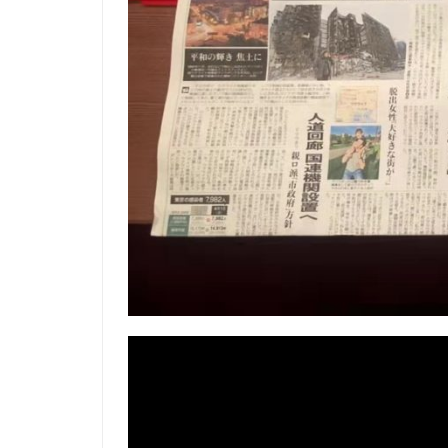
视
频
播
放