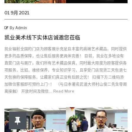
01
9月
2021
By Admin
凯业美术线下实体店诚邀您莅临
凯业辐射全国的门店为顾客展示充足且丰富的高端艺术藏品，同时提供
更多的品质保障，也让售后服务更具体完善！ 目前，凯业在多地设有
直营门店与展厅。我们所有艺术藏品保真，同时最大限度为顾客提供各
项服务，比如，维修保养，专业知识学习，且享受门店现货三天包退七
天包换的保障服务，让藏家们真正没有后顾之忧！ 扫描下方二维码添
加微信客服即可预约上门~！ （与日本著名武道大师村山俊二先生零距
离接触） 开放时间及微信… Read More