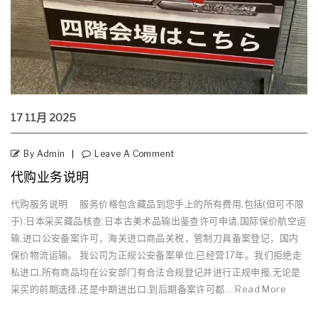
17
11月
2025
By Admin
Leave A Comment
代购业务说明
代购服务说明 服务价格包含藏品到您手上的所有费用,包括(但可不限
于):日本采买藏品核查,日本古美术品输出鉴查许可申请,国际保价航空运
输,进口公安备案许可，海关进口商品关税，管制刀具备案登记，国内
保价物流运输。 我公司为正规公安备案单位,已经营17年。我们拒绝走
私进口,所有商品均在公安部门有合法合规登记并进行正规申报,无论是
采买的前期选择,还是中期进出口,到后期备案许可都… Read More